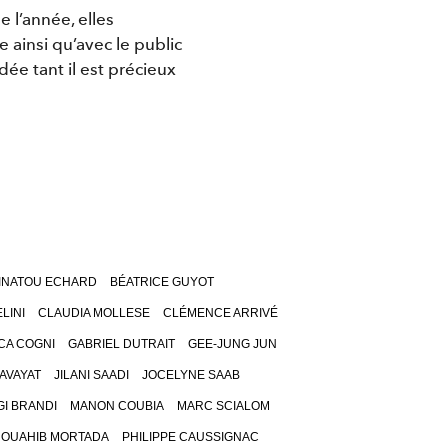
e l’année, elles
 ainsi qu’avec le public
dée tant il est précieux
INATOU ECHARD
BÉATRICE GUYOT
LINI
CLAUDIA MOLLESE
CLÉMENCE ARRIVÉ
CA COGNI
GABRIEL DUTRAIT
GEE-JUNG JUN
AVAYAT
JILANI SAADI
JOCELYNE SAAB
GI BRANDI
MANON COUBIA
MARC SCIALOM
OUAHIB MORTADA
PHILIPPE CAUSSIGNAC