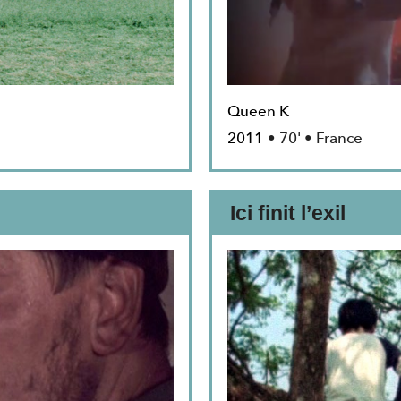
Queen K
2011
• 70' • France
Ici finit l’exil