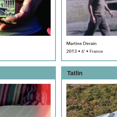
Martine Derain
2013
• 6' • France
Tatlin