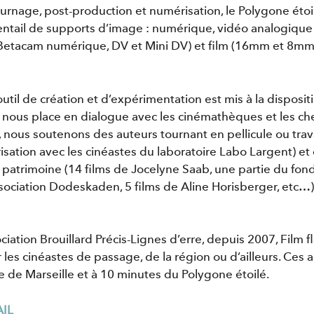
urnage, post-production et numérisation, le Polygone étoil
entail de supports d’image : numérique, vidéo analogique 
Betacam numérique, DV et Mini DV) et film (16mm et 8mm
til de création et d’expérimentation est mis à la dispositi
 nous place en dialogue avec les cinémathèques et les che
nous soutenons des auteurs tournant en pellicule ou trava
sation avec les cinéastes du laboratoire Labo Largent) et 
 patrimoine (14 films de Jocelyne Saab, une partie du fon
ssociation Dodeskaden, 5 films de Aline Horisberger, etc…)
ociation Brouillard Précis-Lignes d’erre, depuis 2007, Fil
es cinéastes de passage, de la région ou d’ailleurs. Ces 
le de Marseille et à 10 minutes du Polygone étoilé.
IL