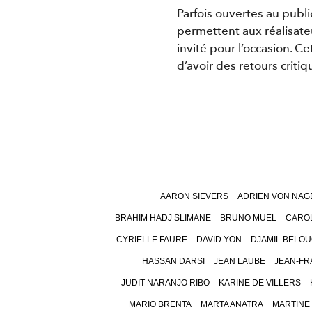
Parfois ouvertes au publi
permettent aux réalisate
invité pour l’occasion. C
d’avoir des retours crit
AARON SIEVERS
ADRIEN VON NAG
BRAHIM HADJ SLIMANE
BRUNO MUEL
CAROL
CYRIELLE FAURE
DAVID YON
DJAMIL BELOU
HASSAN DARSI
JEAN LAUBE
JEAN-FR
JUDIT NARANJO RIBO
KARINE DE VILLERS
MARIO BRENTA
MARTA ANATRA
MARTINE