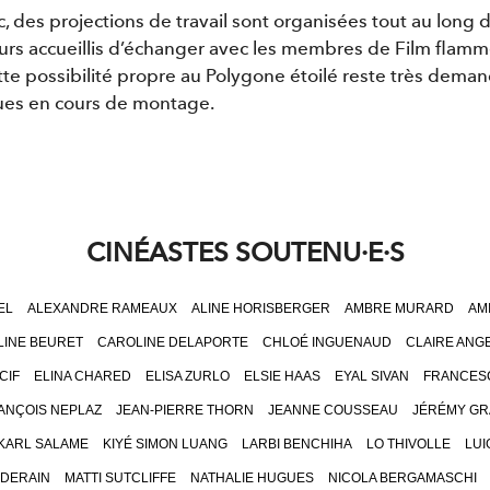
c, des projections de travail sont organisées tout au long d
urs accueillis d’échanger avec les membres de Film flamme
ette possibilité propre au Polygone étoilé reste très deman
iques en cours de montage.
CINÉASTES SOUTENU·E·S
EL
ALEXANDRE RAMEAUX
ALINE HORISBERGER
AMBRE MURARD
AM
INE BEURET
CAROLINE DELAPORTE
CHLOÉ INGUENAUD
CLAIRE ANGE
CIF
ELINA CHARED
ELISA ZURLO
ELSIE HAAS
EYAL SIVAN
FRANCES
ANÇOIS NEPLAZ
JEAN-PIERRE THORN
JEANNE COUSSEAU
JÉRÉMY GR
KARL SALAME
KIYÉ SIMON LUANG
LARBI BENCHIHA
LO THIVOLLE
LUI
 DERAIN
MATTI SUTCLIFFE
NATHALIE HUGUES
NICOLA BERGAMASCHI